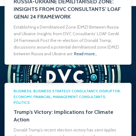
RUSSIA-UKRAINE DEMILITARISED ZONE:
INSIGHTS FROM DVC CONSULTANTS’ LOAF
GENAI 24 FRAMEWORK
Establishing a Demilitarised Zone (DMZ) Between Russia
and Ukraine: Insights from DVC Consultants’ LOAF GenAI
24 Framework Post the re-election of Donald Trump,
discussions around a potential demilitarised zone (DMZ)
between Russia and Ukraine are
Read more…
BUSINESS
BUSINESS STRATEGY CONSULTANCY
DISRUPTOR
ECONOMY
FINANCIAL
MANAGEMENT CONSULTANTS
POLITICS
Trump’s Victory: Implications for Climate
Action
Donald Trump’s recent election victory has sent ripples