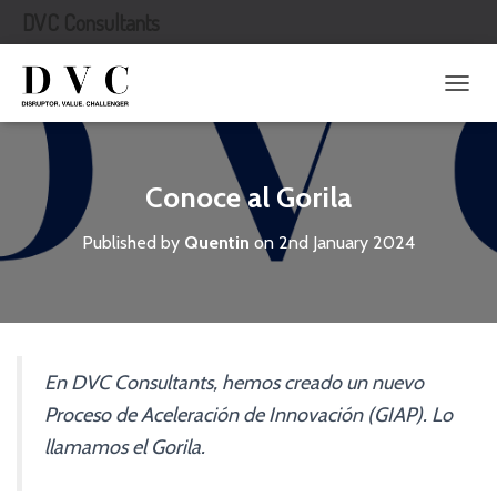
DVC Consultants
T
O
G
G
L
Conoce al Gorila
E
N
Published by
Quentin
on
2nd January 2024
A
V
I
G
A
T
I
En DVC Consultants, hemos creado un nuevo
O
Proceso de Aceleración de Innovación (GIAP). Lo
N
llamamos el Gorila.