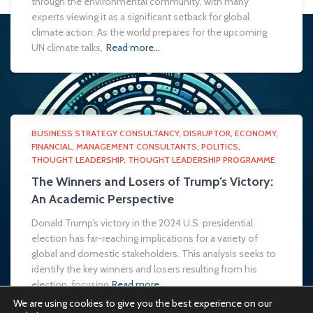
through the environmental community, with many
experts viewing it as a significant setback for global
climate action. As the world prepares for the upcoming
UN climate talks,
Read more…
BUSINESS STRATEGY CONSULTANCY
DISRUPTOR
ECONOMY
FINANCIAL
MANAGEMENT CONSULTANTS
POLITICS
THOUGHT LEADERSHIP
THOUGHT LEADERSHIP PROGRAMME
The Winners and Losers of Trump’s Victory:
An Academic Perspective
Donald Trump’s victory in the 2024 U.S. presidential
election has far-reaching implications for a variety of
global and domestic stakeholders. This analysis seeks to
identify the key winners and losers resulting from his
election, focusing
Read more…
We are using cookies to give you the best experience on our